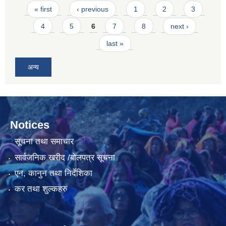
Pages
« first
‹ previous
1
2
3
4
5
6
7
8
next ›
last »
अन्य
Notices
सूचना तथा समाचार
सार्वजनिक खरीद /बोलपत्र सूचना
एन, कानुन तथा निर्देशिका
कर तथा शुल्कहरु