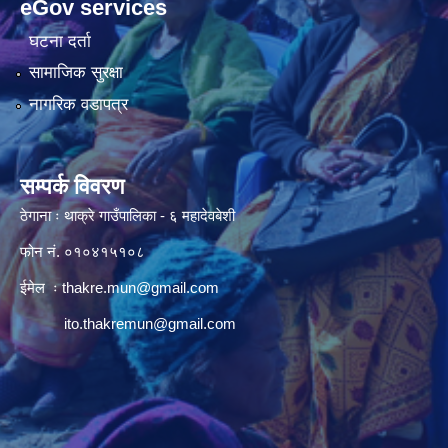
eGov services
घटना दर्ता
सामाजिक सुरक्षा
नागरिक वडापत्र
सम्पर्क विवरण
ठेगाना ः थाक्रे गाउँपालिका - ६ महादेवबेशी
फोन नं. ०१०४१५१०८
ईमेल ः
thakre.mun@gmail.com
ito.thakremun@gmail.com