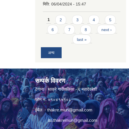
मिति:
06/04/2024 - 15:47
Pages
1
2
3
4
5
6
7
8
next ›
last »
अन्य
सम्पर्क विवरण
ठेगाना ः थाक्रे गाउँपालिका - ६ महादेवबेशी
फोन नं. ०१०४१५१०८
ईमेल ः
thakre.mun@gmail.com
ito.thakremun@gmail.com