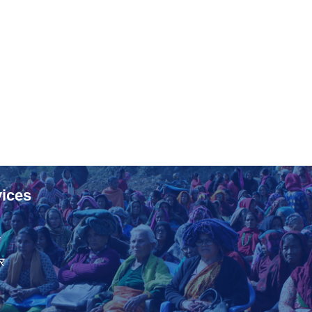
ices
ा
र