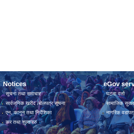
Notices
eGov serv
सूचना तथा समाचार
घटना दर्ता
सार्वजनिक खरीद /बोलपत्र सूचना
सामाजिक सुरक्ष
एन, कानुन तथा निर्देशिका
नागरिक वडापत्
कर तथा शुल्कहरु