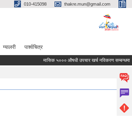
010-415098
thakre.mun@gmail.com
ग्यालरी
पार्श्वचित्र
मासिक ५००० औषधी उपचार खर्च नविकरण सम्बन्धमा ।