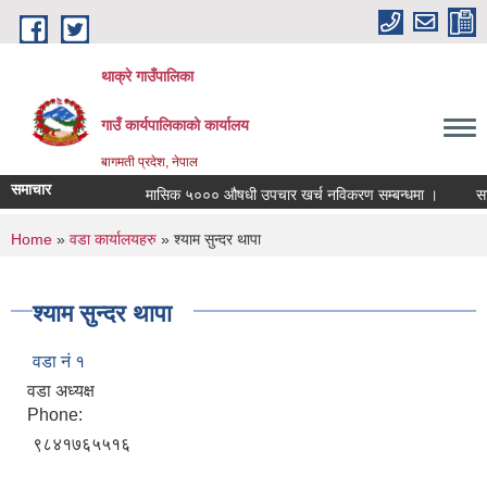
Skip to main content
थाक्रे गाउँपालिका
गाउँ कार्यपालिकाको कार्यालय
बागमती प्रदेश, नेपाल
समाचार
मासिक ५००० औषधी उपचार खर्च नविकरण सम्बन्धमा ।
सामाज
You are here
Home
»
वडा कार्यालयहरु
» श्याम सुन्दर थापा
श्याम सुन्दर थापा
वडा नं १
वडा अध्यक्ष
Phone:
९८४१७६५५१६