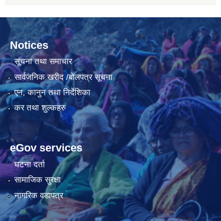
Notices
सूचना तथा समाचार
सार्वजनिक खरीद /बोलपत्र सूचना
एन, कानुन तथा निर्देशिका
कर तथा शुल्कहरु
eGov services
घटना दर्ता
सामाजिक सुरक्षा
नागरिक वडापत्र