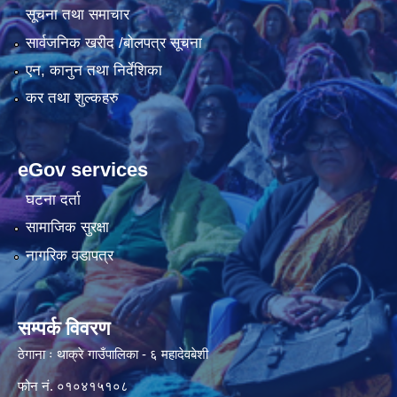
सूचना तथा समाचार
सार्वजनिक खरीद /बोलपत्र सूचना
एन, कानुन तथा निर्देशिका
कर तथा शुल्कहरु
eGov services
घटना दर्ता
सामाजिक सुरक्षा
नागरिक वडापत्र
सम्पर्क विवरण
ठेगाना ः थाक्रे गाउँपालिका - ६ महादेवबेशी
फोन नं. ०१०४१५१०८