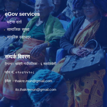
eGov services
घटना दर्ता
सामाजिक सुरक्षा
नागरिक वडापत्र
सम्पर्क विवरण
ठेगाना ः थाक्रे गाउँपालिका - ६ महादेवबेशी
फोन नं. ०१०४१५१०८
ईमेल ः
thakre.mun@gmail.com
ito.thakremun@gmail.com