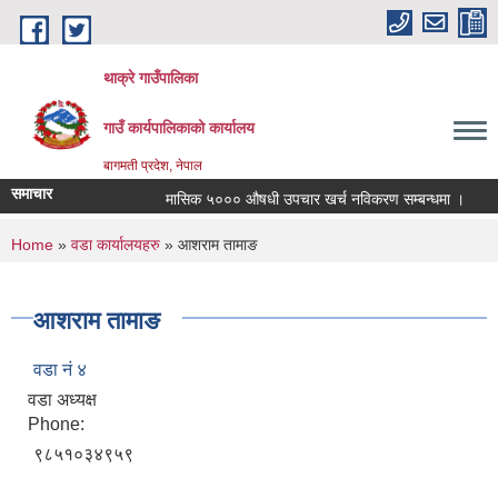
Skip to main content
थाक्रे गाउँपालिका
गाउँ कार्यपालिकाको कार्यालय
बागमती प्रदेश, नेपाल
समाचार
मासिक ५००० औषधी उपचार खर्च नविकरण सम्बन्धमा ।
साम
You are here
Home
»
वडा कार्यालयहरु
» आशराम तामाङ
आशराम तामाङ
वडा नं ४
वडा अध्यक्ष
Phone:
९८५१०३४९५९