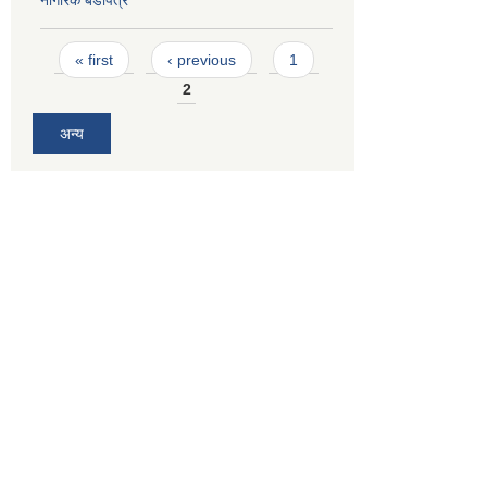
नागरिक बडापत्र
Pages
« first
‹ previous
1
2
अन्य