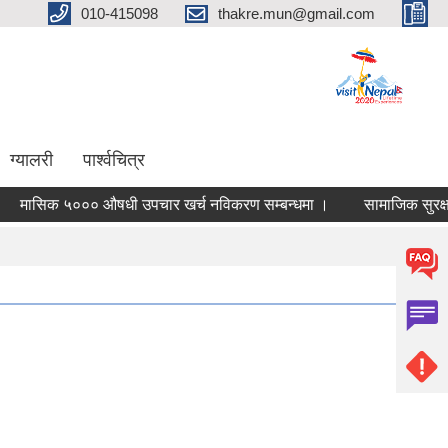
010-415098
thakre.mun@gmail.com
ग्यालरी
पार्श्वचित्र
सिक ५००० औषधी उपचार खर्च नविकरण सम्बन्धमा ।
सामाजिक सुरक्षा परि