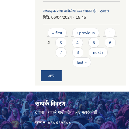
तथ्याङ्क तथा अभिलेख व्यवस्थापन ऐन, २०७७
मिति:
06/04/2024 - 15:45
Pages
« first
‹ previous
1
2
3
4
5
6
7
8
next ›
last »
अन्य
सम्पर्क विवरण
ठेगाना ः थाक्रे गाउँपालिका - ६ महादेवबेशी
फोन नं. ०१०४१५१०८