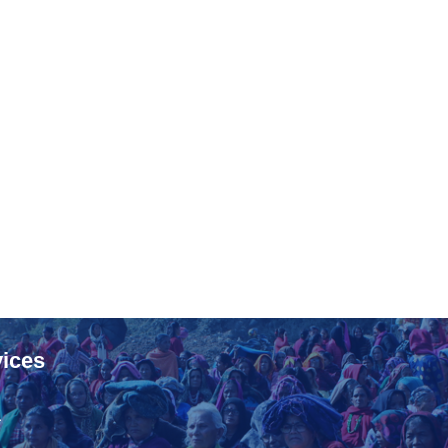
ices
ा