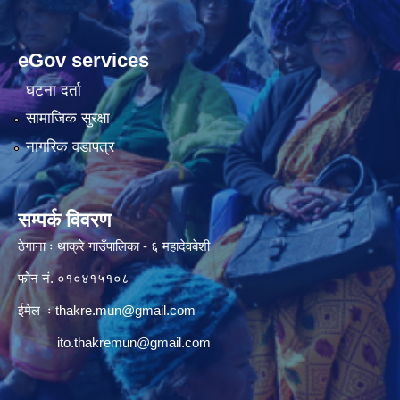
eGov services
घटना दर्ता
सामाजिक सुरक्षा
नागरिक वडापत्र
सम्पर्क विवरण
ठेगाना ः थाक्रे गाउँपालिका - ६ महादेवबेशी
फोन नं. ०१०४१५१०८
ईमेल ः
thakre.mun@gmail.com
ito.thakremun@gmail.com