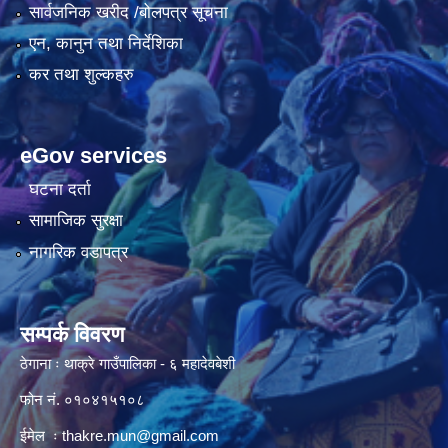
सार्वजनिक खरीद /बोलपत्र सूचना
एन, कानुन तथा निर्देशिका
कर तथा शुल्कहरु
eGov services
घटना दर्ता
सामाजिक सुरक्षा
नागरिक वडापत्र
सम्पर्क विवरण
ठेगाना ः थाक्रे गाउँपालिका - ६ महादेवबेशी
फोन नं. ०१०४१५१०८
ईमेल ः
thakre.mun@gmail.com