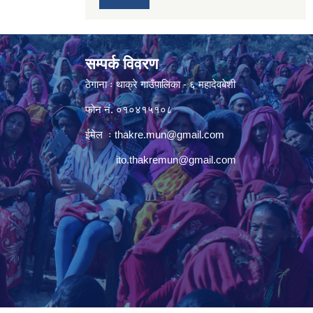
सम्पर्क विवरण
ठेगाना ः थाक्रे गाउँपालिका - ६ महादेवबेशी
फोन नं. ०१०४१५१०८
ईमेल ः
thakre.mun@gmail.com
ito.thakremun@gmail.com