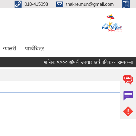
010-415098
thakre.mun@gmail.com
ग्यालरी
पार्श्वचित्र
मासिक ५००० औषधी उपचार खर्च नविकरण सम्बन्धमा ।