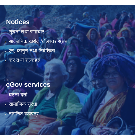
Notices
सूचना तथा समाचार
सार्वजनिक खरीद /बोलपत्र सूचना
एन, कानुन तथा निर्देशिका
कर तथा शुल्कहरु
eGov services
घटना दर्ता
सामाजिक सुरक्षा
नागरिक वडापत्र