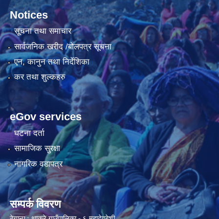
Notices
सूचना तथा समाचार
सार्वजनिक खरीद /बोलपत्र सूचना
एन, कानुन तथा निर्देशिका
कर तथा शुल्कहरु
eGov services
घटना दर्ता
सामाजिक सुरक्षा
नागरिक वडापत्र
सम्पर्क विवरण
ठेगाना ः थाक्रे गाउँपालिका - ६ महादेवबेशी