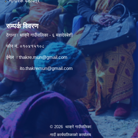
नागरिक वडापत्र
सम्पर्क विवरण
ठेगाना ः थाक्रे गाउँपालिका - ६ महादेवबेशी
फोन नं. ०१०४१५१०८
ईमेल ः
thakre.mun@gmail.com
ito.thakremun@gmail.com
© 2026 थाक्रे गाउँपालिका
गाउँ कार्यपालिकाको कार्यालय