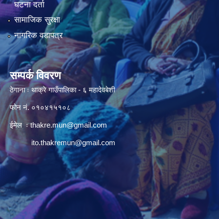
घटना दर्ता
सामाजिक सुरक्षा
नागरिक वडापत्र
सम्पर्क विवरण
ठेगाना ः थाक्रे गाउँपालिका - ६ महादेवबेशी
फोन नं. ०१०४१५१०८
ईमेल ः
thakre.mun@gmail.com
ito.thakremun@gmail.com