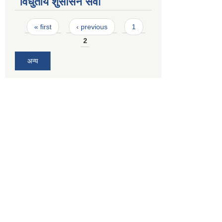
विधुतीय शुसासन सेवा
Pages
« first
‹ previous
1
2
अन्य