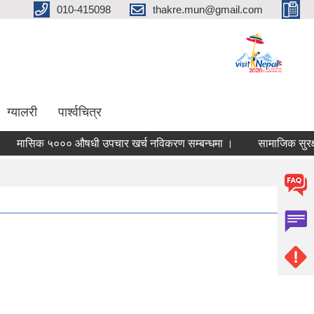
010-415098
thakre.mun@gmail.com
ग्यालरी
पार्श्वचित्र
सिक ५००० औषधी उपचार खर्च नविकरण सम्बन्धमा ।
सामाजिक सुरक्षा परि