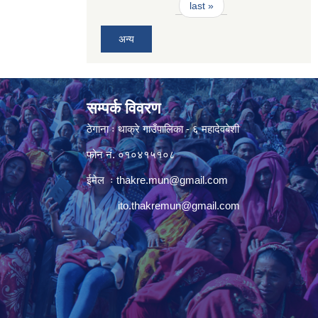
last »
अन्य
सम्पर्क विवरण
ठेगाना ः थाक्रे गाउँपालिका - ६ महादेवबेशी
फोन नं. ०१०४१५१०८
ईमेल ः
thakre.mun@gmail.com
ito.thakremun@gmail.com