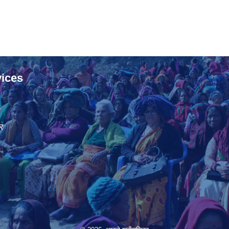
ices
ा
र