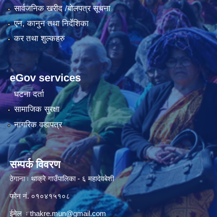
सार्वजनिक खरीद /बोलपत्र सूचना
एन, कानुन तथा निर्देशिका
कर तथा शुल्कहरु
eGov services
घटना दर्ता
सामाजिक सुरक्षा
नागरिक वडापत्र
सम्पर्क विवरण
ठेगाना ः थाक्रे गाउँपालिका - ६ महादेवबेशी
फोन नं. ०१०४१५१०८
ईमेल ः
thakre.mun@gmail.com