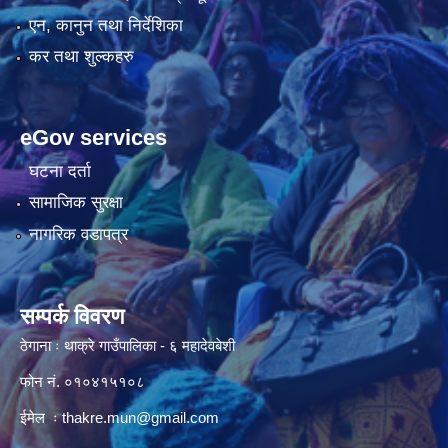
एन, कानुन तथा निर्देशिका
कर तथा शुल्कहरु
eGov services
घटना दर्ता
सामाजिक सुरक्षा
नागरिक वडापत्र
सम्पर्क विवरण
ठेगाना ः थाक्रे गाउँपालिका - ६ महादेवबेशी
फोन नं. ०१०४१५१०८
ईमेल ः
thakre.mun@gmail.com