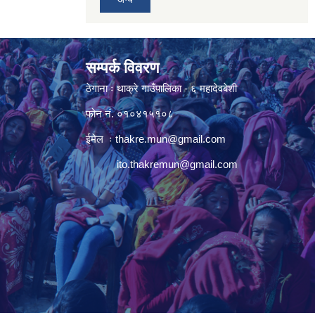
सम्पर्क विवरण
ठेगाना ः थाक्रे गाउँपालिका - ६ महादेवबेशी
फोन नं. ०१०४१५१०८
ईमेल ः
thakre.mun@gmail.com
ito.thakremun@gmail.com