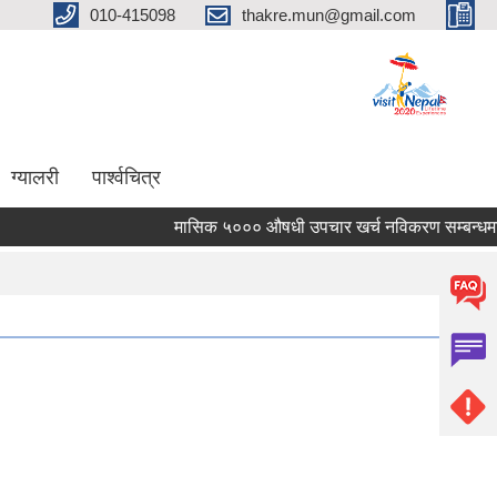
010-415098
thakre.mun@gmail.com
ग्यालरी
पार्श्वचित्र
मासिक ५००० औषधी उपचार खर्च नविकरण सम्बन्धमा ।