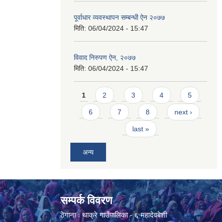
पूर्वाधार व्यवस्थापन सम्बन्धी ऐन २०७७
मिति:
06/04/2024 - 15:47
विवाद निरुपण ऐन, २०७७
मिति:
06/04/2024 - 15:47
Pages
1
2
3
4
5
6
7
8
next ›
last »
अन्य
सम्पर्क विवरण
ठेगाना ः थाक्रे गाउँपालिका - ६ महादेवबेशी