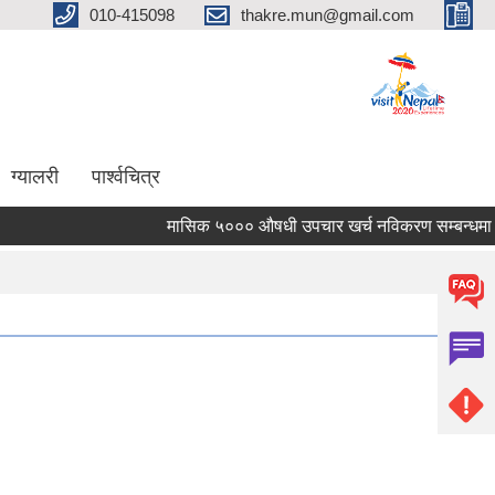
010-415098
thakre.mun@gmail.com
ग्यालरी
पार्श्वचित्र
मासिक ५००० औषधी उपचार खर्च नविकरण सम्बन्धमा ।