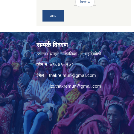
last »
अन्य
सम्पर्क विवरण
ठेगाना ः थाक्रे गाउँपालिका - ६ महादेवबेशी
फोन नं. ०१०४१५१०८
ईमेल ः
thakre.mun@gmail.com
ito.thakremun@gmail.com