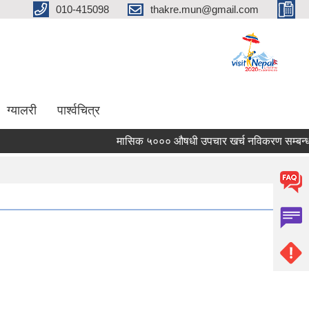
010-415098
thakre.mun@gmail.com
ग्यालरी
पार्श्वचित्र
मासिक ५००० औषधी उपचार खर्च नविकरण सम्बन्धमा ।