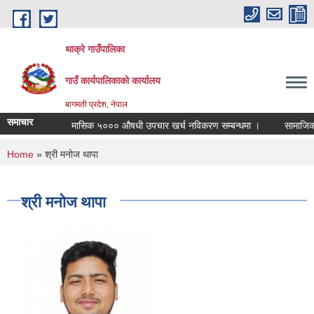
Skip to main content
थाक्रे गाउँपालिका
गाउँ कार्यपालिकाको कार्यालय
बागमती प्रदेश, नेपाल
समाचार
मासिक ५००० औषधी उपचार खर्च नविकरण सम्बन्धमा ।
सामाजिक सुरक
You are here
Home
» श्री मनोज थापा
श्री मनोज थापा