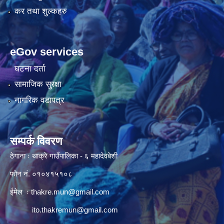
कर तथा शुल्कहरु
eGov services
घटना दर्ता
सामाजिक सुरक्षा
नागरिक वडापत्र
सम्पर्क विवरण
ठेगाना ः थाक्रे गाउँपालिका - ६ महादेवबेशी
फोन नं. ०१०४१५१०८
ईमेल ः
thakre.mun@gmail.com
ito.thakremun@gmail.com