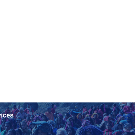
ices
ा