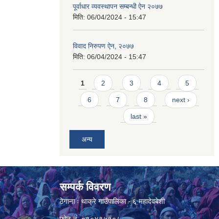
पूर्वाधार व्यवस्थापन सम्बन्धी ऐन २०७७
मिति:
06/04/2024 - 15:47
विवाद निरुपण ऐन, २०७७
मिति:
06/04/2024 - 15:47
Pages
1
2
3
4
5
6
7
8
next ›
last »
अन्य
सम्पर्क विवरण
ठेगाना ः थाक्रे गाउँपालिका - ६ महादेवबेशी
फोन नं. ०१०४१५१०८