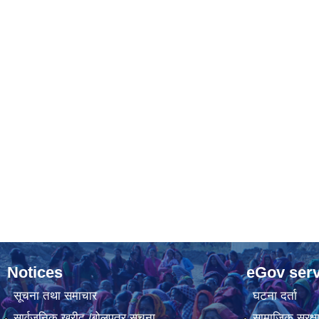
Notices
eGov serv
सूचना तथा समाचार
घटना दर्ता
सार्वजनिक खरीद /बोलपत्र सूचना
सामाजिक सुरक्ष