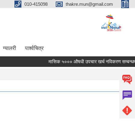
010-415098
thakre.mun@gmail.com
ग्यालरी
पार्श्वचित्र
मासिक ५००० औषधी उपचार खर्च नविकरण सम्बन्धमा ।