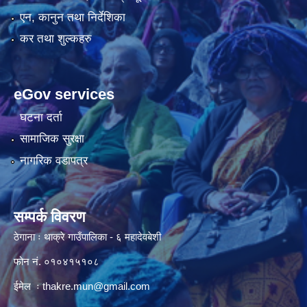
एन, कानुन तथा निर्देशिका
कर तथा शुल्कहरु
eGov services
घटना दर्ता
सामाजिक सुरक्षा
नागरिक वडापत्र
सम्पर्क विवरण
ठेगाना ः थाक्रे गाउँपालिका - ६ महादेवबेशी
फोन नं. ०१०४१५१०८
ईमेल ः
thakre.mun@gmail.com