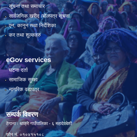
सूचना तथा समाचार
सार्वजनिक खरीद /बोलपत्र सूचना
एन, कानुन तथा निर्देशिका
कर तथा शुल्कहरु
eGov services
घटना दर्ता
सामाजिक सुरक्षा
नागरिक वडापत्र
सम्पर्क विवरण
ठेगाना ः थाक्रे गाउँपालिका - ६ महादेवबेशी
फोन नं. ०१०४१५१०८