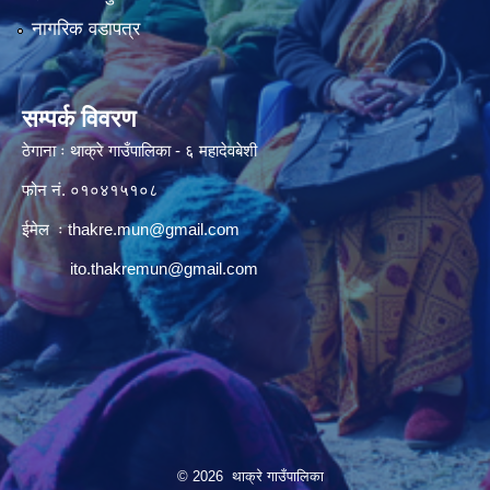
नागरिक वडापत्र
सम्पर्क विवरण
ठेगाना ः थाक्रे गाउँपालिका - ६ महादेवबेशी
फोन नं. ०१०४१५१०८
ईमेल ः
thakre.mun@gmail.com
ito.thakremun@gmail.com
© 2026 थाक्रे गाउँपालिका