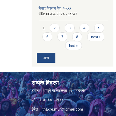
विवाद निरुपण ऐन, २०७७
मिति:
06/04/2024 - 15:47
Pages
1
2
3
4
5
6
7
8
next ›
last »
अन्य
सम्पर्क विवरण
ठेगाना ः थाक्रे गाउँपालिका - ६ महादेवबेशी
फोन नं. ०१०४१५१०८
ईमेल ः
thakre.mun@gmail.com