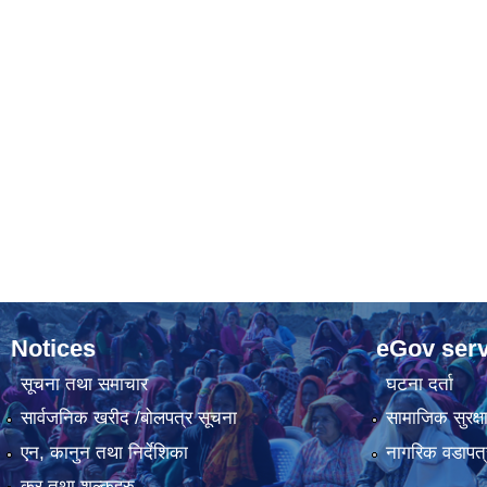
Notices
eGov serv
सूचना तथा समाचार
घटना दर्ता
सार्वजनिक खरीद /बोलपत्र सूचना
सामाजिक सुरक्ष
एन, कानुन तथा निर्देशिका
नागरिक वडापत्
कर तथा शुल्कहरु