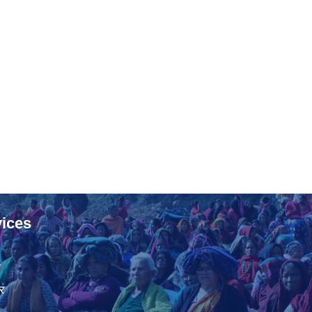
ices
ा
र