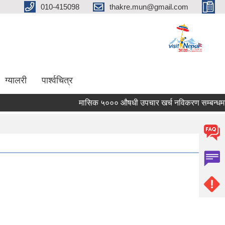
010-415098
thakre.mun@gmail.com
ग्यालरी
पार्श्वचित्र
मासिक ५००० औषधी उपचार खर्च नविकरण सम्बन्धमा ।