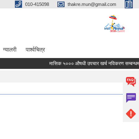
010-415098
thakre.mun@gmail.com
ग्यालरी
पार्श्वचित्र
मासिक ५००० औषधी उपचार खर्च नविकरण सम्बन्धमा ।