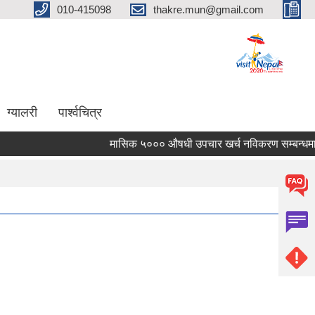
010-415098
thakre.mun@gmail.com
ग्यालरी
पार्श्वचित्र
मासिक ५००० औषधी उपचार खर्च नविकरण सम्बन्धमा ।