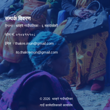
सम्पर्क विवरण
ठेगाना ः थाक्रे गाउँपालिका - ६ महादेवबेशी
फोन नं. ०१०४१५१०८
ईमेल ः
thakre.mun@gmail.com
ito.thakremun@gmail.com
© 2026 थाक्रे गाउँपालिका
गाउँ कार्यपालिकाको कार्यालय