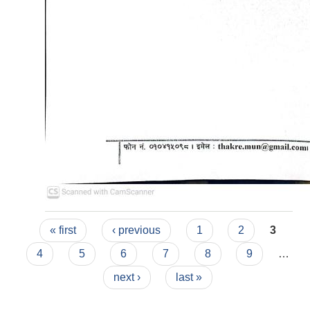
Pages
« first
‹ previous
1
2
3
4
5
6
7
8
9
…
next ›
last »