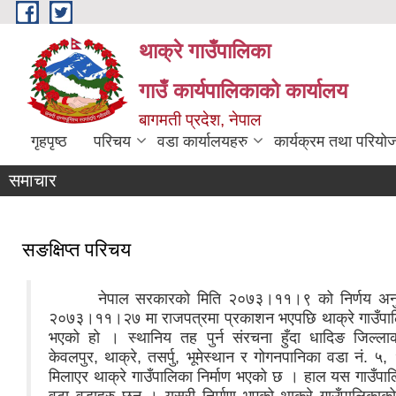
Skip to main content
थाक्रे गाउँपालिका
गाउँ कार्यपालिकाको कार्यालय
थाक्रे गाउँपालिकाको प्रशासकीय भवन
बागमती प्रदेश, नेपाल
गृहपृष्ठ
परिचय
वडा कार्यालयहरु
कार्यक्रम तथा परियो
लैङ्गिक हिंसा विरुद्धको १६ दिने अभियान
थाक्रे गाउँपालिका नठौ गाउ सभा
शिलन्यास कार्यक्रम
समाचार
सङक्षिप्त परिचय
नेपाल सरकारको मिति २०७३।११।९ को निर्णय अनुस
२०७३।११।२७ मा राजपत्रमा प्रकाशन भएपछि थाक्रे गाउँप
भएको हो । स्थानिय तह पुर्न संरचना हुँदा धादिङ जिल्ल
केवलपुर, थाक्रे, तसर्पु, भूमेस्थान र गोगनपानिका वडा नं. ५
मिलाएर थाक्रे गाउँपालिका निर्माण भएको छ । हाल यस गाउँपा