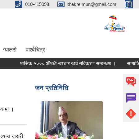
010-415098
thakre.mun@gmail.com
ग्यालरी
पार्श्वचित्र
मासिक ५००० औषधी उपचार खर्च नविकरण सम्बन्धमा ।
सामाजिक सुरक्षा
जन प्रतिनिधि
्धमा ।
्यन्त जरुरी